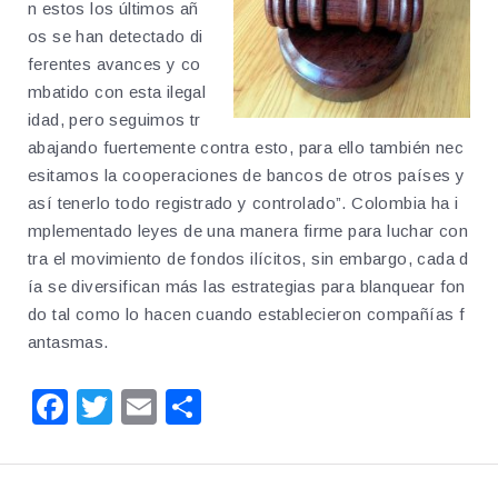
n estos los últimos añ
os se han detectado di
ferentes avances y co
mbatido con esta ilegal
idad, pero seguimos tr
abajando fuertemente contra esto, para ello también nec
esitamos la cooperaciones de bancos de otros países y
así tenerlo todo registrado y controlado”. Colombia ha i
mplementado leyes de una manera firme para luchar con
tra el movimiento de fondos ilícitos, sin embargo, cada d
ía se diversifican más las estrategias para blanquear fon
do tal como lo hacen cuando establecieron compañías f
antasmas.
F
T
E
S
a
wi
m
h
c
tt
ai
ar