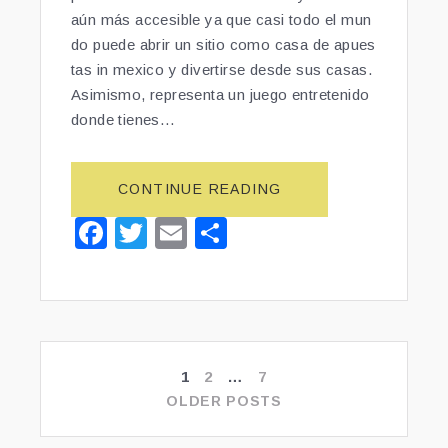
A
L
aún más accesible ya que casi todo el mun
L
O
do puede abrir un sitio como casa de apues
C
M
tas in mexico y divertirse desde sus casas.
O
B
Asimismo, representa un juego entretenido
L
I
donde tienes…
Ó
A
N
N
N
A”
CONTINUE READING
“A
U
P
N
F
T
E
S
U
C
a
wi
m
h
E
A
S
P
c
tt
ai
ar
T
I
e
er
l
e
A
S
S
b
Ó
D
1
PAGE
2
PAGE
…
7
PAGE
C
o
E
O
OLDER POSTS
POSTS
o
P
L
NAVIGATION
O
O