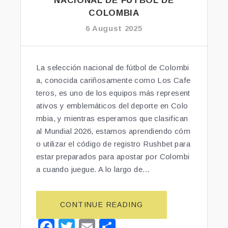
NACIONAL DE FÚTBOL DE
COLOMBIA
6 August 2025
La selección nacional de fútbol de Colombi
a, conocida cariñosamente como Los Cafe
teros, es uno de los equipos más represent
ativos y emblemáticos del deporte en Colo
mbia, y mientras esperamos que clasifican
al Mundial 2026, estamos aprendiendo cóm
o utilizar el código de registro Rushbet para
estar preparados para apostar por Colombi
a cuando juegue. A lo largo de…
CONTINUE READING
“T
O
F
T
E
S