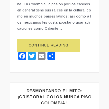
O
na. En Colombia, la pasión por los casinos
M
en general tiene sus raíces en la cultura, co
B
mo en muchos países latinos: así como a l
I
os mexicanos les gusta apostar o usar apli
A”
caciones como Caliente…
CONTINUE READING
“E
X
F
T
E
S
P
a
wi
m
h
L
O
c
tt
ai
ar
R
e
er
l
e
A
N
b
D
DESMONTANDO EL MITO:
o
O
¡CRISTÓBAL COLÓN NUNCA PISÓ
o
L
COLOMBIA!
A