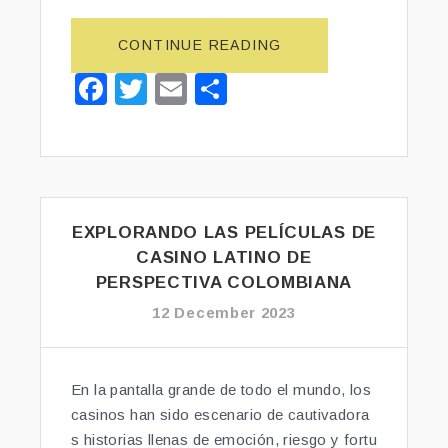
C
I
CONTINUE READING
“¿Q
O
U
F
T
E
S
N
É
A
a
wi
m
h
E
L
S
c
tt
ai
ar
D
E
E
e
er
l
e
L
F
T
b
Ú
E
EXPLORANDO LAS PELÍCULAS DE
o
T
J
CASINO LATINO DE
B
o
O?”
PERSPECTIVA COLOMBIANA
O
k
L
12 December 2023
D
E
C
En la pantalla grande de todo el mundo, los
O
casinos han sido escenario de cautivadora
L
s historias llenas de emoción, riesgo y fortu