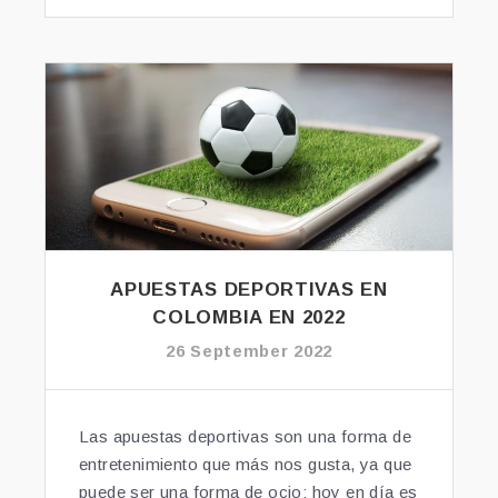
c
tt
ai
ar
A
N
T
e
er
l
e
T
I
A
b
N
N
O
o
D
D
o
O
E
E
k
P
L
E
M
R
I
S
T
P
APUESTAS DEPORTIVAS EN
O:
E
COLOMBIA EN 2022
¡C
C
26 September 2022
R
T
I
I
S
V
T
Las apuestas deportivas son una forma de
A
Ó
entretenimiento que más nos gusta, ya que
C
B
O
puede ser una forma de ocio: hoy en día es