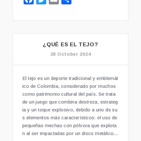
D
a
wi
m
h
O
S
c
tt
ai
ar
O
e
er
l
e
B
R
b
E
¿QUÉ ES EL TEJO?
o
L
28 October 2024
o
A
S
k
E
El tejo es un deporte tradicional y emblemát
L
ico de Colombia, considerado por muchos
E
como patrimonio cultural del país. Se trata
C
C
de un juego que combina destreza, estrateg
I
ia y un toque explosivo, debido a uno de su
Ó
s elementos más característicos: el uso de
N
pequeñas mechas con pólvora que explota
N
n al ser impactadas por un disco metálico…
A