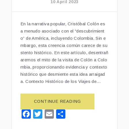
k
10 April 2023
S
P
E
En la narrativa popular, Cristóbal Colón es
L
Í
a menudo asociado con el “descubrimient
C
o” de América, incluyendo Colombia. Sin e
U
mbargo, esta creencia común carece de su
L
stento histórico. En este artículo, desentrañ
A
aremos el mito de la visita de Colón a Colo
S
mbia, proporcionando evidencia y contexto
D
histórico que desmiente esta idea arraigad
E
a. Contexto Histórico de los Viajes de…
C
A
S
CONTINUE READING
“D
I
E
N
F
T
E
S
S
O
a
wi
m
h
M
L
O