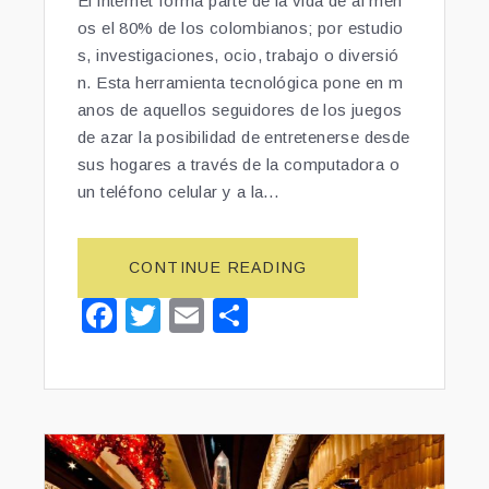
El internet forma parte de la vida de al men
B
os el 80% de los colombianos; por estudio
I
s, investigaciones, ocio, trabajo o diversió
A”
n. Esta herramienta tecnológica pone en m
anos de aquellos seguidores de los juegos
de azar la posibilidad de entretenerse desde
sus hogares a través de la computadora o
un teléfono celular y a la…
CONTINUE READING
“C
A
F
T
E
S
S
a
wi
m
h
I
N
c
tt
ai
ar
O
e
er
l
e
S
O
b
N