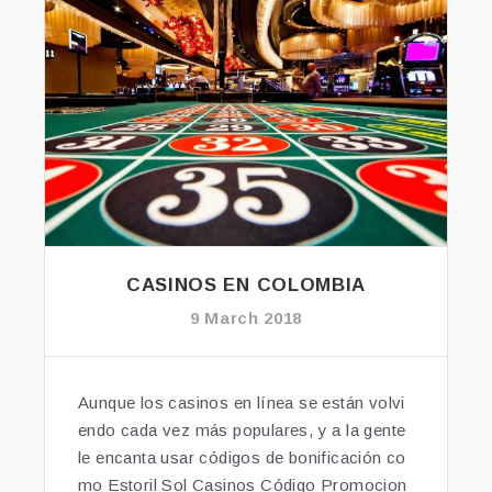
o
L
o
I
N
k
E
E
N
C
O
L
O
M
B
CASINOS EN COLOMBIA
I
9 March 2018
A”
Aunque los casinos en línea se están volvi
endo cada vez más populares, y a la gente
le encanta usar códigos de bonificación co
mo Estoril Sol Casinos Código Promocion