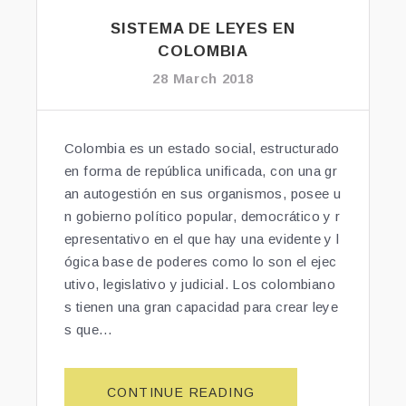
C
O
SISTEMA DE LEYES EN
L
COLOMBIA
O
28 March 2018
M
B
I
Colombia es un estado social, estructurado
A”
en forma de república unificada, con una gr
an autogestión en sus organismos, posee u
n gobierno político popular, democrático y r
epresentativo en el que hay una evidente y l
ógica base de poderes como lo son el ejec
utivo, legislativo y judicial. Los colombiano
s tienen una gran capacidad para crear leye
s que…
CONTINUE READING
“S