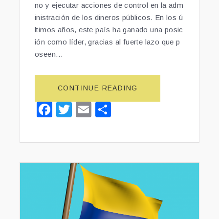
no y ejecutar acciones de control en la adm
inistración de los dineros públicos. En los ú
ltimos años, este país ha ganado una posic
ión como líder, gracias al fuerte lazo que p
oseen…
CONTINUE READING
“D
E
F
T
E
S
M
a
wi
m
h
O
C
c
tt
ai
ar
R
e
er
l
e
A
C
b
I
o
A
o
Y
C
k