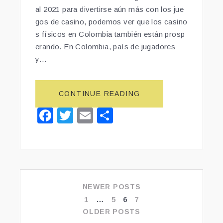
al 2021 para divertirse aún más con los jue
gos de casino, podemos ver que los casino
s físicos en Colombia también están prosp
erando. En Colombia, país de jugadores
y…
CONTINUE READING
“C
A
F
T
E
S
S
a
wi
m
h
I
N
c
tt
ai
ar
O
e
er
l
e
S
E
b
N
NEWER POSTS
o
C
1
PAGE
…
5
PAGE
6
PAGE
7
PAGE
POSTS
o
O
OLDER POSTS
NAVIGATION
L